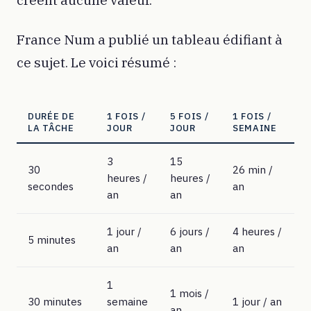
créent aucune valeur.
France Num a publié un tableau édifiant à
ce sujet. Le voici résumé :
DURÉE DE
1 FOIS /
5 FOIS /
1 FOIS /
LA TÂCHE
JOUR
JOUR
SEMAINE
3
15
30
26 min /
heures /
heures /
secondes
an
an
an
1 jour /
6 jours /
4 heures /
5 minutes
an
an
an
1
1 mois /
30 minutes
semaine
1 jour / an
an